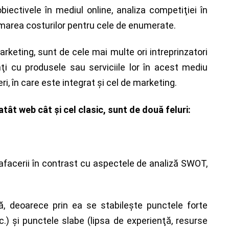
ectivele în mediul online, analiza competiţiei în
imarea costurilor pentru cele de enumerate.
keting, sunt de cele mai multe ori intreprinzatori
ţi cu produsele sau serviciile lor în acest mediu
ri, în care este integrat şi cel de marketing.
tât web cât şi cel clasic, sunt de două feluri:
afacerii în contrast cu aspectele de analiză SWOT,
, deoarece prin ea se stabileşte punctele forte
 etc.) şi punctele slabe (lipsa de experienţă, resurse