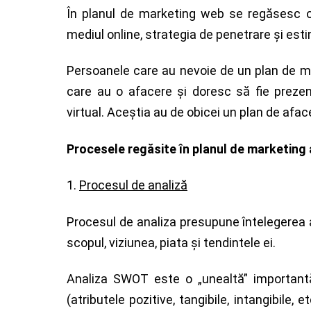
În planul de marketing web se regăsesc obi
mediul online, strategia de penetrare şi est
Persoanele care au nevoie de un plan de mar
care au o afacere şi doresc să fie prezen
virtual. Aceştia au de obicei un plan de aface
Procesele regăsite în planul de marketing a
1.
Procesul de analiză
Procesul de analiza presupune întelegerea 
scopul, viziunea, piata şi tendintele ei.
Analiza SWOT este o „unealtă” importantă
(atributele pozitive, tangibile, intangibile,