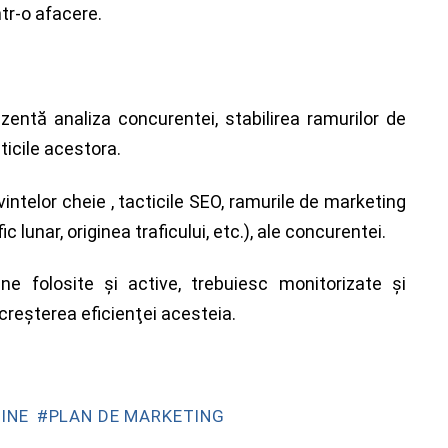
ntr-o afacere.
zentă analiza concurentei, stabilirea ramurilor de
sticile acestora.
intelor cheie , tacticile SEO, ramurile de marketing
ic lunar, originea traficului, etc.), ale concurentei.
ine folosite şi active, trebuiesc monitorizate şi
 creşterea eficienţei acesteia.
INE
PLAN DE MARKETING