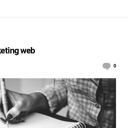
keting web
Comm
0