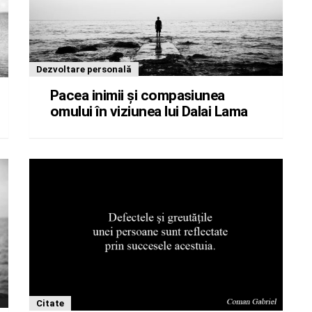
Dezvoltare personală
Pacea inimii și compasiunea
omului în viziunea lui Dalai Lama
Citate